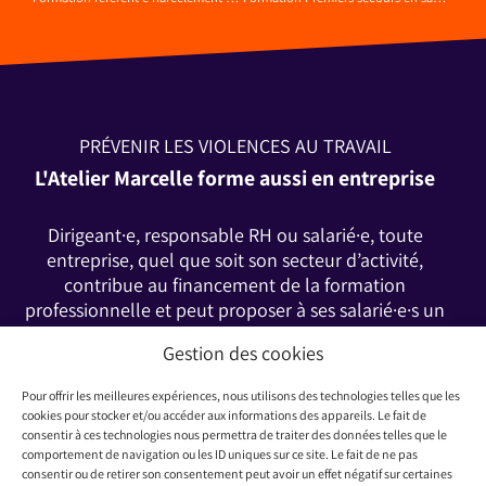
PRÉVENIR LES VIOLENCES AU TRAVAIL
L'Atelier Marcelle forme aussi en entreprise
Dirigeant·e, responsable RH ou salarié·e, toute
entreprise, quel que soit son secteur d’activité,
contribue au financement de la formation
professionnelle et peut proposer à ses salarié·e·s un
plan de formation. Découvrez les différentes
Gestion des cookies
possibilités de financement.
Pour offrir les meilleures expériences, nous utilisons des technologies telles que les
cookies pour stocker et/ou accéder aux informations des appareils. Le fait de
consentir à ces technologies nous permettra de traiter des données telles que le
FINANCEMENT POSSIBLE
comportement de navigation ou les ID uniques sur ce site. Le fait de ne pas
consentir ou de retirer son consentement peut avoir un effet négatif sur certaines