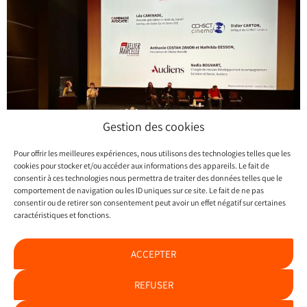
Gestion des cookies
Pour offrir les meilleures expériences, nous utilisons des technologies telles que les
cookies pour stocker et/ou accéder aux informations des appareils. Le fait de
consentir à ces technologies nous permettra de traiter des données telles que le
comportement de navigation ou les ID uniques sur ce site. Le fait de ne pas
PRÉCÉDENT
SUIVANT
consentir ou de retirer son consentement peut avoir un effet négatif sur certaines
César 2024, les bonnes nouvelles
Bilan 2024 : égalité femme – homme dans la culture
caractéristiques et fonctions.
ACCEPTER
REFUSER
© 2026 Atelier Marcelle
Contact
Politique RGPD
Mentions légales
Cookies