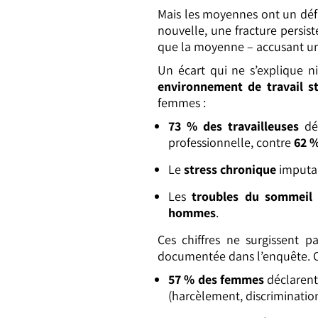
Mais les moyennes ont un déf
nouvelle, une fracture persist
que la moyenne – accusant un 
Un écart qui ne s’explique n
environnement de travail st
femmes :
73 % des travailleuses
déc
professionnelle, contre
62 
Le
stress chronique
imputab
Les
troubles du sommeil
c
hommes
.
Ces chiffres ne surgissent p
documentée dans l’enquête. C
57 % des femmes
déclarent
(harcèlement, discriminatio