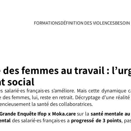
FORMATIONS
DÉFINITION DES VIOLENCES
BESOIN 
des femmes au travail : l’ur
t social
s salarié·es français·es s’améliore. Mais cette dynamique 
re des femmes, lui, reste en retrait. Décryptage d’une réalité
ncieusement la santé des collaboratrices.
Grande Enquête Ifop x Moka.care
sur la
santé mentale au 
ental
des salarié·es français·es a
progressé de 3 points
, pa