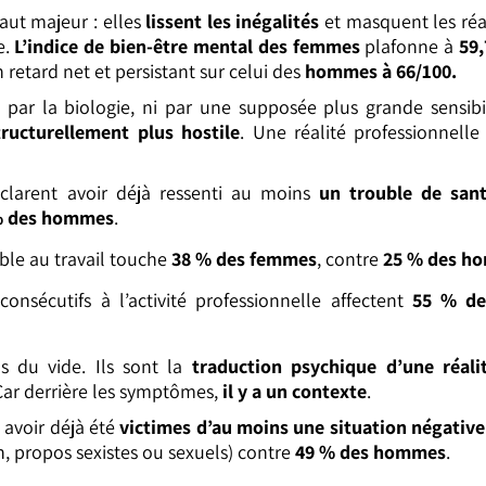
aut majeur : elles
lissent les inégalités
et masquent les réa
e.
L’indice de bien-être mental des femmes
plafonne à
59,
retard net et persistant sur celui des
hommes à 66/100.
i par la biologie, ni par une supposée plus grande sensib
ructurellement plus hostile
. Une réalité professionnelle
larent avoir déjà ressenti au moins
un trouble de san
% des hommes
.
le au travail touche
38 % des femmes
, contre
25 % des h
onsécutifs à l’activité professionnelle affectent
55 % de
as du vide. Ils sont la
traduction psychique d’une réali
ar derrière les symptômes,
il y a un contexte
.
 avoir déjà été
victimes d’au moins une situation négative
n, propos sexistes ou sexuels) contre
49 % des hommes
.