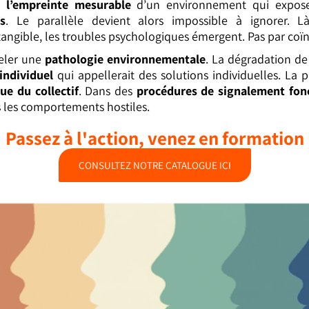
st
l’empreinte mesurable
d’un environnement qui expos
ns
. Le parallèle devient alors impossible à ignorer.
tangible, les troubles psychologiques émergent. Pas par coïn
peler une
pathologie environnementale
. La dégradation d
individuel
qui appellerait des solutions individuelles. La
ue du collectif
. Dans des
procédures de signalement fonc
s les comportements hostiles.
Passez à l'action, venez en formation
CONSULTEZ NOTRE CATALOGUE ICI