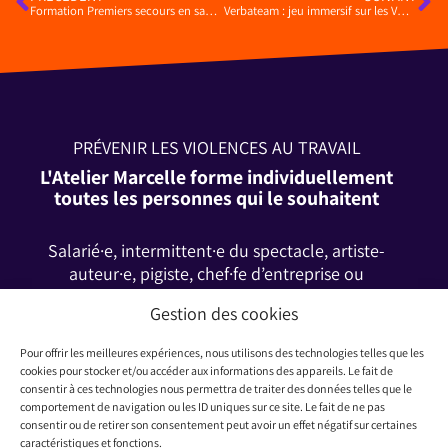
Formation Premiers secours en santé mentale (PSSM)
Verbateam : jeu immersif sur les VMSS au travail
PRÉVENIR LES VIOLENCES AU TRAVAIL
L'Atelier Marcelle forme individuellement
toutes les personnes qui le souhaitent
Salarié·e, intermittent·e du spectacle, artiste-
auteur·e, pigiste, chef·fe d’entreprise ou
demandeur·euse d’emploi, consultez notre page sur
Gestion des cookies
les possibilités de financement.
Pour offrir les meilleures expériences, nous utilisons des technologies telles que les
cookies pour stocker et/ou accéder aux informations des appareils. Le fait de
consentir à ces technologies nous permettra de traiter des données telles que le
FINANCEMENT POSSIBLE
comportement de navigation ou les ID uniques sur ce site. Le fait de ne pas
consentir ou de retirer son consentement peut avoir un effet négatif sur certaines
caractéristiques et fonctions.